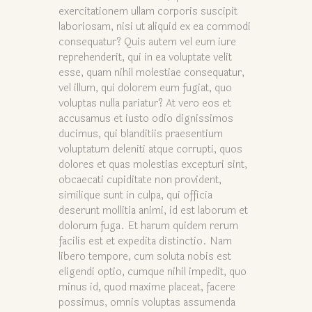
exercitationem ullam corporis suscipit
laboriosam, nisi ut aliquid ex ea commodi
consequatur? Quis autem vel eum iure
reprehenderit, qui in ea voluptate velit
esse, quam nihil molestiae consequatur,
vel illum, qui dolorem eum fugiat, quo
voluptas nulla pariatur? At vero eos et
accusamus et iusto odio dignissimos
ducimus, qui blanditiis praesentium
voluptatum deleniti atque corrupti, quos
dolores et quas molestias excepturi sint,
obcaecati cupiditate non provident,
similique sunt in culpa, qui officia
deserunt mollitia animi, id est laborum et
dolorum fuga. Et harum quidem rerum
facilis est et expedita distinctio. Nam
libero tempore, cum soluta nobis est
eligendi optio, cumque nihil impedit, quo
minus id, quod maxime placeat, facere
possimus, omnis voluptas assumenda