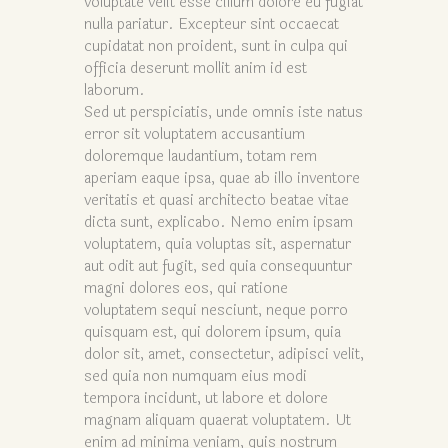
voluptate velit esse cillum dolore eu fugiat
nulla pariatur. Excepteur sint occaecat
cupidatat non proident, sunt in culpa qui
officia deserunt mollit anim id est
laborum.
Sed ut perspiciatis, unde omnis iste natus
error sit voluptatem accusantium
doloremque laudantium, totam rem
aperiam eaque ipsa, quae ab illo inventore
veritatis et quasi architecto beatae vitae
dicta sunt, explicabo. Nemo enim ipsam
voluptatem, quia voluptas sit, aspernatur
aut odit aut fugit, sed quia consequuntur
magni dolores eos, qui ratione
voluptatem sequi nesciunt, neque porro
quisquam est, qui dolorem ipsum, quia
dolor sit, amet, consectetur, adipisci velit,
sed quia non numquam eius modi
tempora incidunt, ut labore et dolore
magnam aliquam quaerat voluptatem. Ut
enim ad minima veniam, quis nostrum